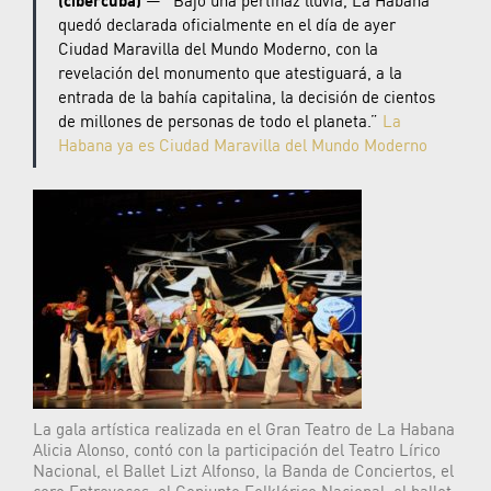
(cibercuba)
— “Bajo una pertinaz lluvia, La Habana
quedó declarada oficialmente en el día de ayer
Ciudad Maravilla del Mundo Moderno, con la
revelación del monumento que atestiguará, a la
entrada de la bahía capitalina, la decisión de cientos
de millones de personas de todo el planeta.”
La
Habana ya es Ciudad Maravilla del Mundo Moderno
La gala artística realizada en el Gran Teatro de La Habana
Alicia Alonso, contó con la participación del Teatro Lírico
Nacional, el Ballet Lizt Alfonso, la Banda de Conciertos, el