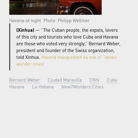
Havana at night. Photo: Philipp Wellmer
(Xinhua)
— “The Cuban people, the expats, lovers
of this city and tourists who love Cuba and Havana
are those who voted very strongly,” Bernard Weber,
president and founder of the Swiss organization,
told Xinhua.
Havana inaugurated as one of “seven
wonder cities”
Bernard Weber
Ciudad Maravilla
CNN
Cuba
Havana
La Habana
New7Wonders Cities
Xinhua
OLDER ARTICLE
NEWER ARTICLE