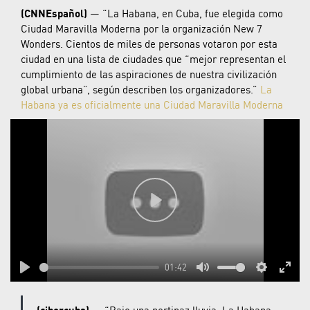
(CNNEspañol)
— “La Habana, en Cuba, fue elegida como
Ciudad Maravilla Moderna por la organización New 7
Wonders. Cientos de miles de personas votaron por esta
ciudad en una lista de ciudades que “mejor representan el
cumplimiento de las aspiraciones de nuestra civilización
global urbana”, según describen los organizadores.”
La
Habana ya es oficialmente una Ciudad Maravilla Moderna
Play
01:42
Play
Mute
Settings
Enter
fulls